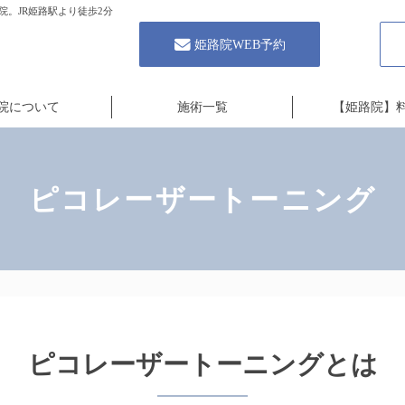
。JR姫路駅より徒歩2分
姫路院WEB予約
院について
施術一覧
【姫路院】
ピコレーザートーニング
ピコレーザートーニングとは