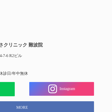
さクリニック 難波院
-6 R2ビル
 休診日/年中無休
Instagram
MORE