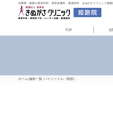
兵庫県・姫路の美容外科・美容皮膚科・形成外科 きぬがさクリニック姫路院
TOP
当
ホーム
/
施術一覧
/バイニードル（頸部）