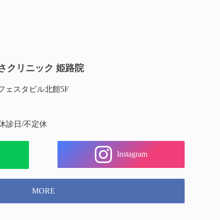
さクリニック 姫路院
 フェスタビル北館5F
 休診日/不定休
Instagram
MORE