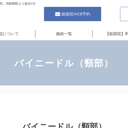
。JR姫路駅より徒歩2分
姫路院WEB予約
院について
施術一覧
【姫路院】
バイニードル（頸部）
バイニードル（頸部）